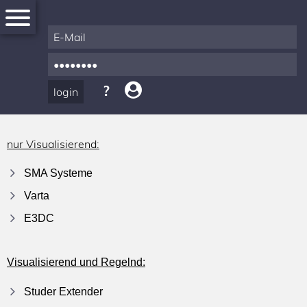
nur Visualisierend:
News
SMA Systeme
Varta
Registration
E3DC
Products
Visualisierend und Regelnd:
&
Accessories
Studer Extender