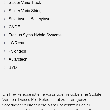
Studer Vario Track
Imprint
Studer Vario String
Manuals
Solarinvert - Batteryinvert
GMDE
Fronius Symo Hybrid Systeme
LG Resu
Pylontech
Autarctech
BYD
Ein Pre-Release ist eine vorzeitige freigabe eine Stabilen
Installer
Version. Dieses Pre-Release hat zu ihren ganzen
login
vorgänger Versionen die bisher bekannten Fehler