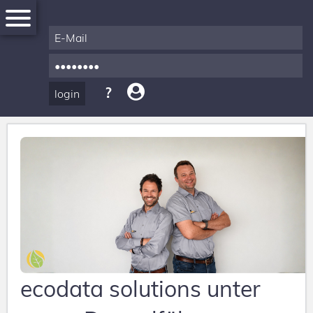
News
Registration
Products
&
ecodata solutions unter
Accessories