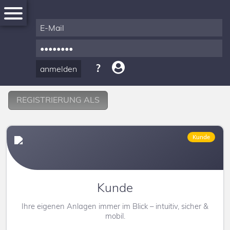
REGISTRIERUNG ALS
News
Kunde
Produkte
&
Zubehör
Kunde
Ihre eigenen Anlagen immer im Blick – intuitiv, sicher &
Registrierung
mobil.