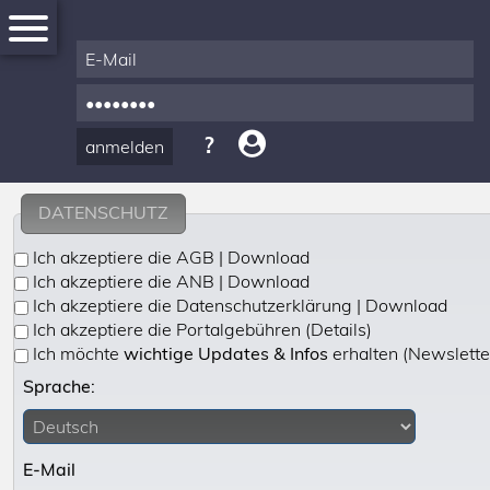
DATENSCHUTZ
Ich akzeptiere die AGB
| Download
News
Ich akzeptiere die ANB
| Download
Ich akzeptiere die Datenschutzerklärung
| Download
Ich akzeptiere die Portalgebühren
(Details)
Produkte
Ich möchte
wichtige Updates & Infos
erhalten (Newslette
&
Sprache:
Zubehör
Registrierung
E-Mail